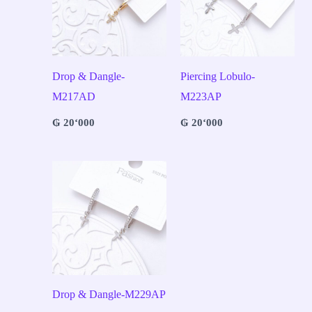
Drop & Dangle-
Piercing Lobulo-
M217AD
M223AP
₲
20‘000
₲
20‘000
Drop & Dangle-M229AP