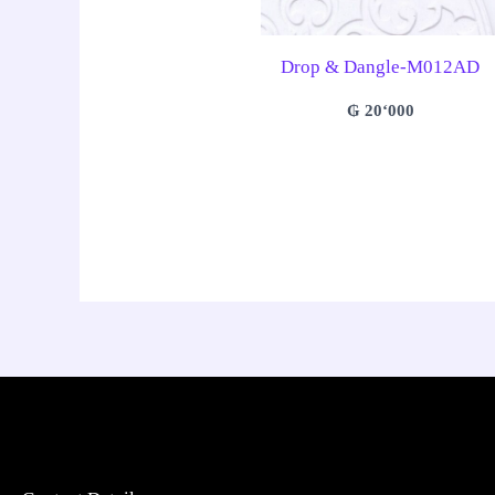
Drop & Dangle-M012AD
₲
20‘000