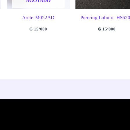
AGOTADO
Arete-M052AD
Piercing Lobulo- HS62
₲
15‘000
₲
15‘000