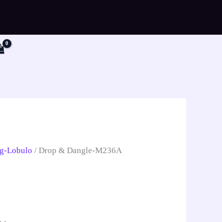
r
ng-Lobulo
/ Drop & Dangle-M236A