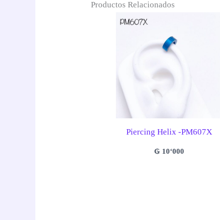
Productos Relacionados
Piercing Helix -PM607X
₲
10‘000