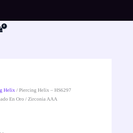
r
g Helix
/ Piercing Helix – HS6297
pado En Oro / Zirconia AAA