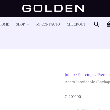
Piercing
Helix
-
Busca
HOME
SHOP
MI CONTACTO
CHECKOUT
HS6297
Cantidad
Inicio
/
Piercings
/
Piercin
Acero Inoxidable /encha
₲
20‘000