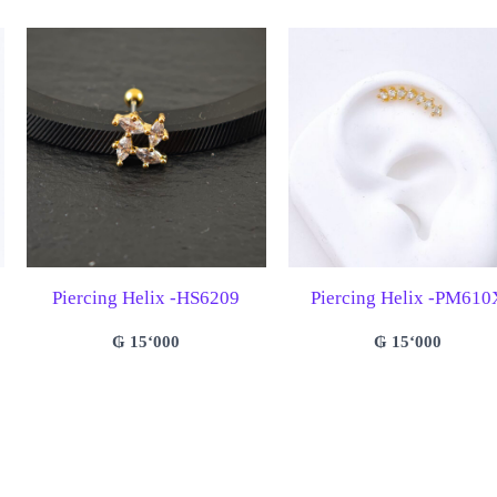
Piercing Helix -HS6209
Piercing Helix -PM610
₲
15‘000
₲
15‘000