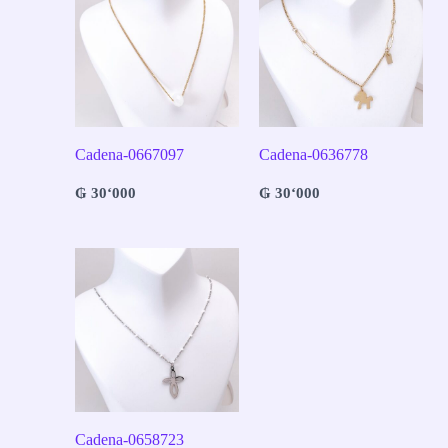
Cadena-0667097
Cadena-0636778
₲
30‘000
₲
30‘000
Cadena-0658723