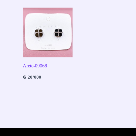
Arete-09068
₲
20‘000