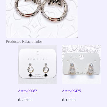
Productos Relacionados
Arete-09082
Arete-09425
₲
25‘000
₲
15‘000