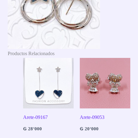
Productos Relacionados
Arete-09167
Arete-09053
₲
28‘000
₲
20‘000