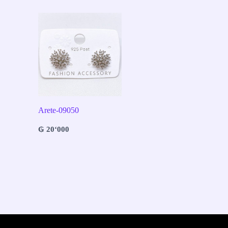
Arete-09050
₲
20‘000