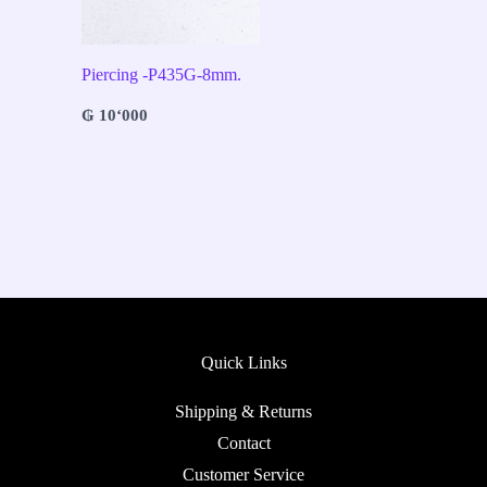
Piercing -P435G-8mm.
₲
10‘000
Quick Links
Shipping & Returns
Contact
Customer Service