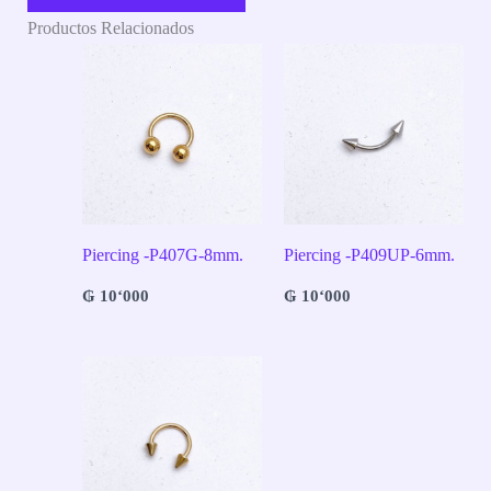
Productos Relacionados
Piercing -P407G-8mm.
Piercing -P409UP-6mm.
₲
10‘000
₲
10‘000