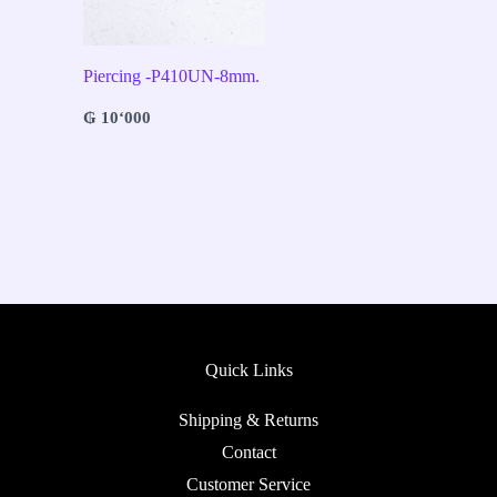
Piercing -P410UN-8mm.
₲
10‘000
Quick Links
Shipping & Returns
Contact
Customer Service