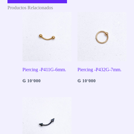
Productos Relacionados
Piercing -P411G-6mm.
Piercing -P432G-7mm.
₲
10‘000
₲
10‘000