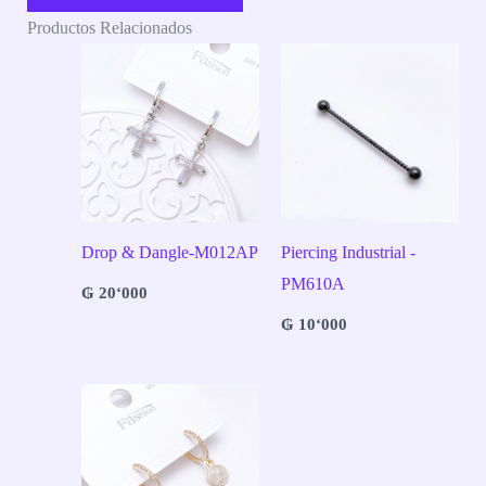
Productos Relacionados
Drop & Dangle-M012AP
Piercing Industrial -
PM610A
₲
20‘000
₲
10‘000