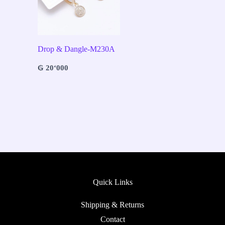
Drop & Dangle-M230A
₲
20‘000
Quick Links
Shipping & Returns
Contact