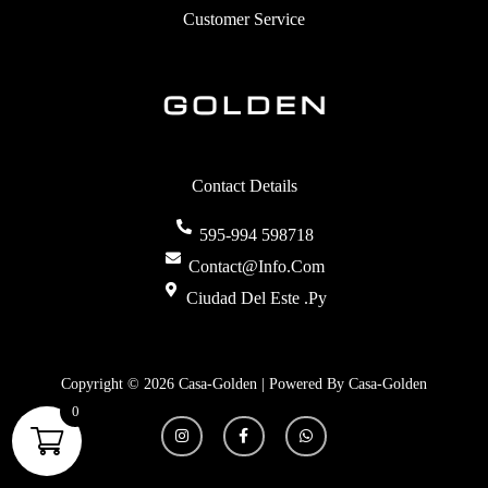
Customer Service
Contact Details
595-994 598718
Contact@info.com
Ciudad Del Este .py
Copyright © 2026 Casa-Golden | Powered By Casa-Golden
0
I
F
W
N
A
H
S
C
A
T
E
T
A
B
S