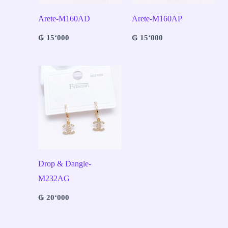
Arete-M160AD
Arete-M160AP
₲
15‘000
₲
15‘000
Drop & Dangle-
M232AG
₲
20‘000