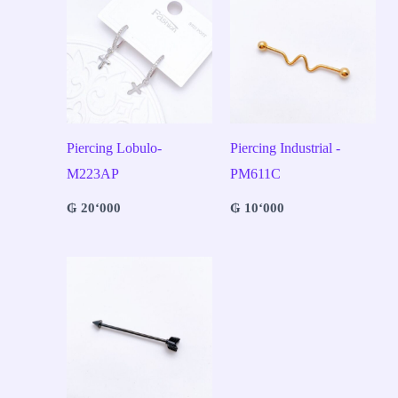
Piercing Lobulo-
Piercing Industrial -
M223AP
PM611C
₲
20‘000
₲
10‘000