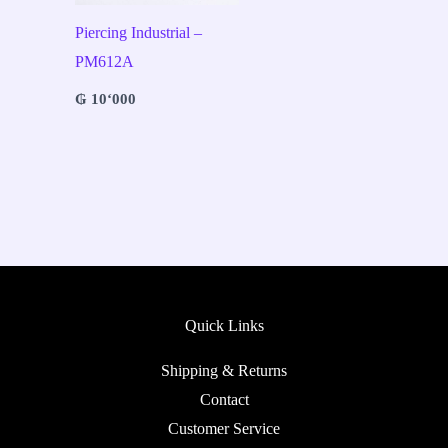
Piercing Industrial –
PM612A
₲
10‘000
Quick Links
Shipping & Returns
Contact
Customer Service