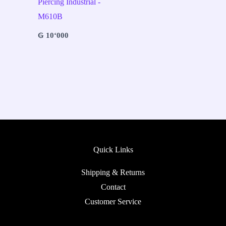
Piercing Industrial -
M610B
₲
10‘000
Quick Links
Shipping & Returns
Contact
Customer Service