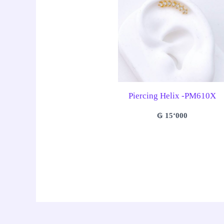
Piercing Helix -PM610X
₲
15‘000