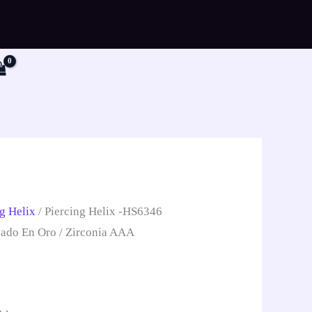
r
g Helix
/ Piercing Helix -HS6346
pado En Oro / Zirconia AAA