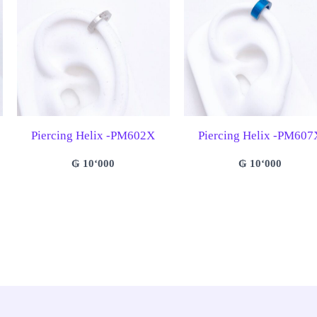
Piercing Helix -PM602X
Piercing Helix -PM607
₲
10‘000
₲
10‘000