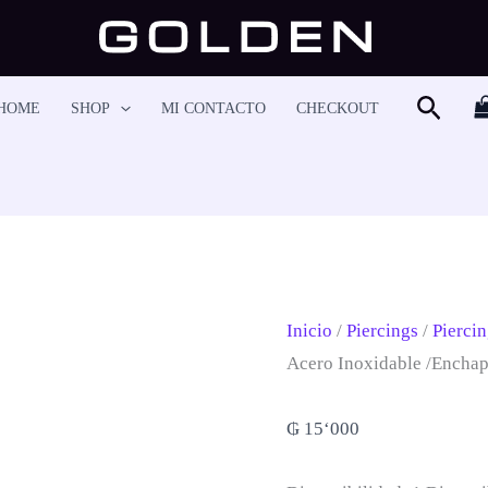
Piercing
Helix
-
Busca
HOME
SHOP
MI CONTACTO
CHECKOUT
HS6346
Cantidad
Inicio
/
Piercings
/
Piercin
Acero Inoxidable /encha
₲
15‘000