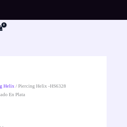
r
g Helix
/ Piercing Helix -HS6328
ado En Plata