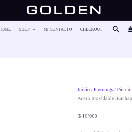
Piercing
Helix
-
Busca
HOME
SHOP
MI CONTACTO
CHECKOUT
HS6328
Cantidad
Inicio
/
Piercings
/
Piercin
Acero Inoxidable /enchap
₲
10‘000