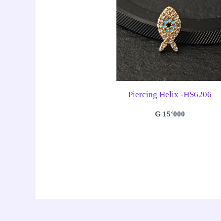
Piercing Helix -HS6206
₲
15‘000