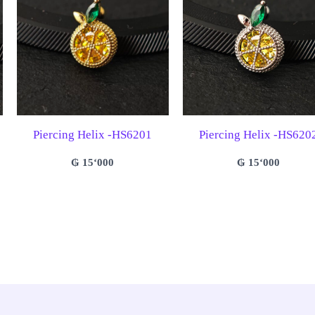
Piercing Helix -HS6201
Piercing Helix -HS620
₲
15‘000
₲
15‘000