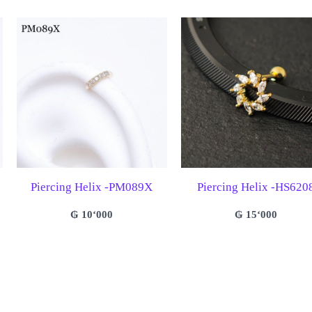
Piercing Helix -PM089X
Piercing Helix -HS620
₲
10‘000
₲
15‘000