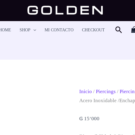
Piercing
Helix
-
Busca
HOME
SHOP
MI CONTACTO
CHECKOUT
HS6276
Cantidad
Inicio
/
Piercings
/
Piercin
Acero Inoxidable /enchap
₲
15‘000