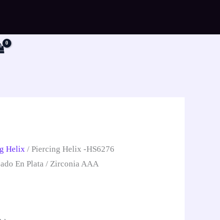
r
g Helix
/ Piercing Helix -HS6276
ado En Plata / Zirconia AAA