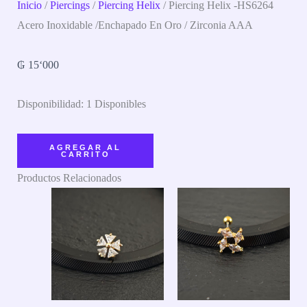
Inicio
/
Piercings
/
Piercing Helix
/ Piercing Helix -HS6264
Acero Inoxidable /enchapado En Oro / Zirconia AAA
₲
15‘000
Disponibilidad:
1 Disponibles
AGREGAR AL
CARRITO
Productos Relacionados