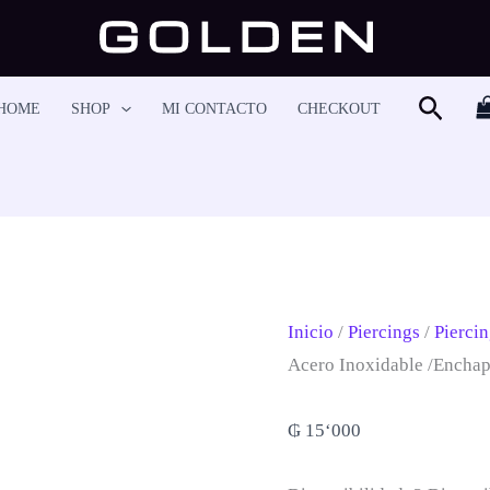
Piercing
Helix
-
Busca
HOME
SHOP
MI CONTACTO
CHECKOUT
HS6236
Cantidad
Inicio
/
Piercings
/
Piercin
Acero Inoxidable /encha
₲
15‘000