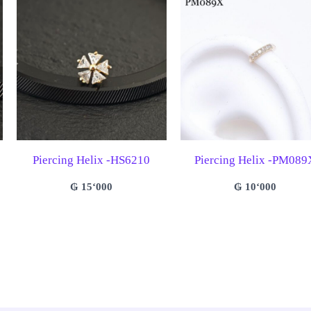
Piercing Helix -HS6210
Piercing Helix -PM089
₲
15‘000
₲
10‘000