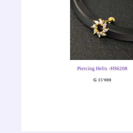
Piercing Helix -HS6208
₲
15‘000