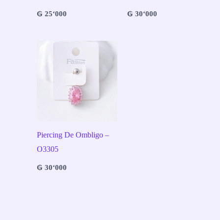
₲
25‘000
₲
30‘000
Piercing De Ombligo –
O3305
₲
30‘000