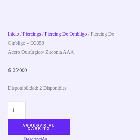
Inicio
/
Piercings
/
Piercing De Ombligo
/ Piercing De
Ombligo – O3358
Acero Quirúrgico/ Zirconia AAA
₲
25‘000
Disponibilidad:
2 Disponibles
AGREGAR AL
CARRITO
Descripción