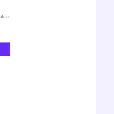
ibles