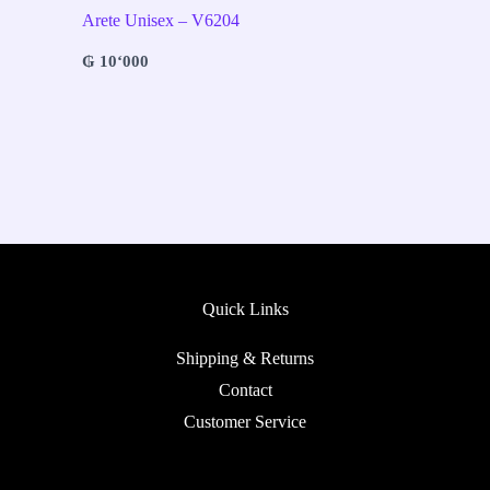
Arete Unisex – V6204
₲
10‘000
Quick Links
Shipping & Returns
Contact
Customer Service