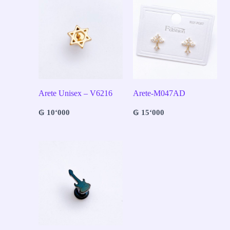
Arete Unisex – V6216
Arete-M047AD
₲
10‘000
₲
15‘000