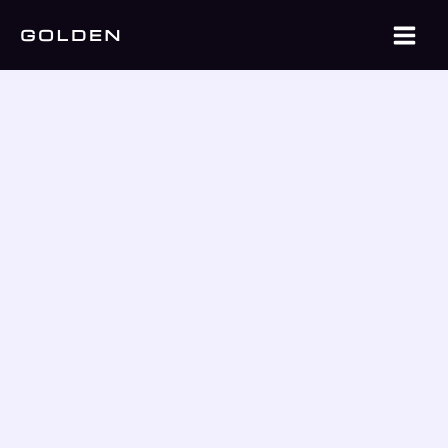
Ir
Arete
Al
Unisex-
Contenido
V6262
Cantidad