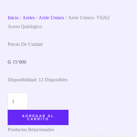
Inicio
/
Aretes
/
Arete Unisex
/ Arete Unisex- V6262
Acero Quirúrgico
Precio De Unidad
₲
15‘000
Disponibilidad:
12 Disponibles
AGREGAR AL
CARRITO
Productos Relacionados