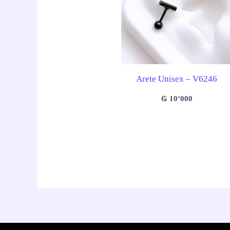
Arete Unisex – V6246
₲
10‘000