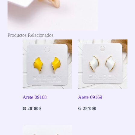
Productos Relacionados
Arete-09168
Arete-09169
₲
28‘000
₲
28‘000