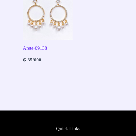
Arete-09138
₲
35‘000
Quick Links