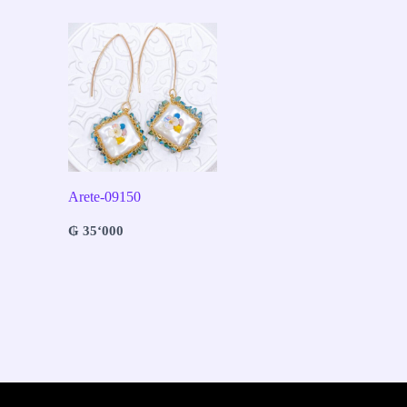
Arete-09150
₲
35‘000