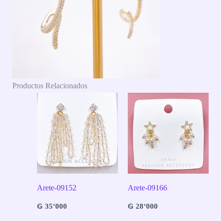
Productos Relacionados
Arete-09152
Arete-09166
₲
35‘000
₲
28‘000