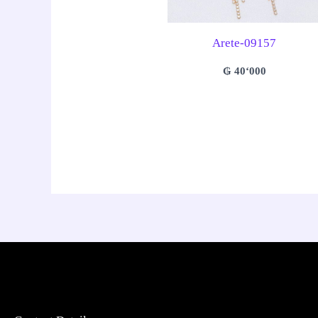
Arete-09157
₲
40‘000