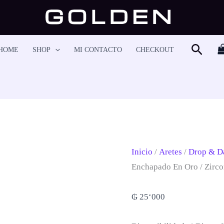
Arete-
09091
Cantidad
Busca
HOME
SHOP
MI CONTACTO
CHECKOUT
Inicio
/
Aretes
/
Drop & D
Enchapado En Oro / Zirc
₲
25‘000