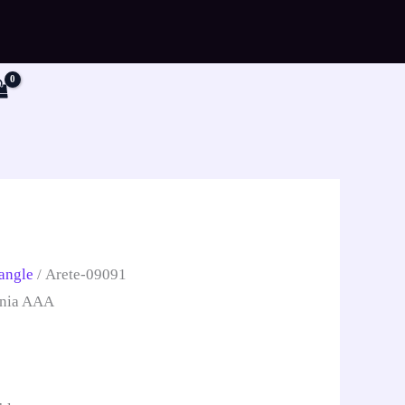
r
angle
/ Arete-09091
onia AAA