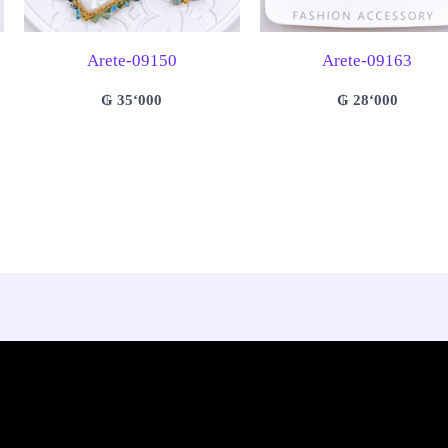
Arete-09150
Arete-09163
₲
35‘000
₲
28‘000