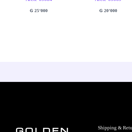
₲
25‘000
₲
20‘000
Shipping & Ret