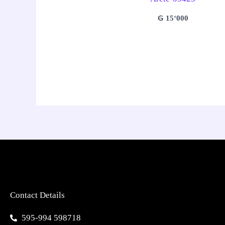
₲
15‘000
Contact Details
595-994 598718