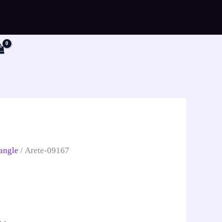
r
angle
/ Arete-09167