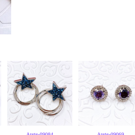
Arete-09084
Arete-09069