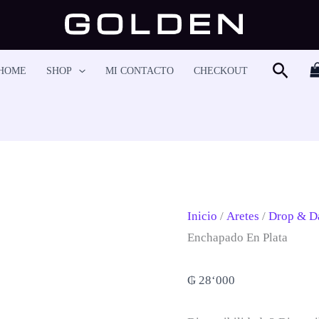
Arete-
09167
Cantidad
Busca
HOME
SHOP
MI CONTACTO
CHECKOUT
Inicio
/
Aretes
/
Drop & D
Enchapado En Plata
₲
28‘000