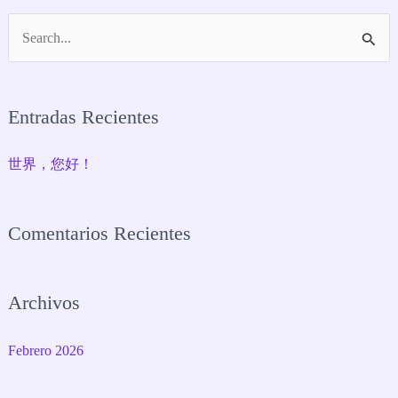
B
U
S
Entradas Recientes
C
A
世界，您好！
R
P
Comentarios Recientes
O
R
:
Archivos
Febrero 2026